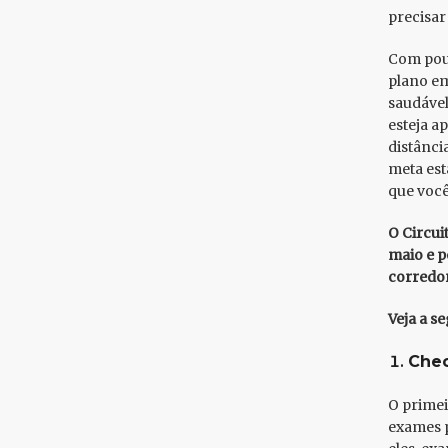
precisar 
Com pouc
plano em
saudável
esteja a
distânci
meta est
que você
O Circui
maio e p
corredo
Veja a s
Che
O primei
exames p