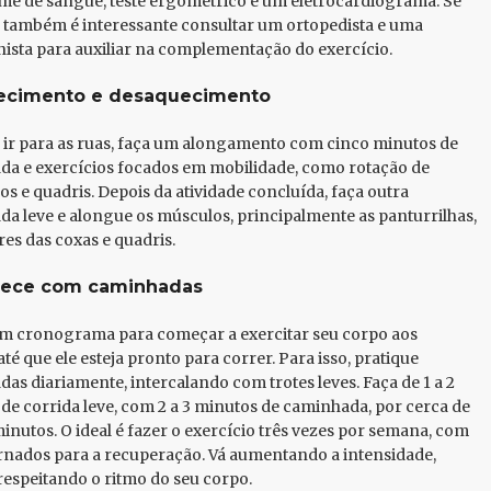
ame de sangue, teste ergométrico e um eletrocardiograma. Se
, também é interessante consultar um ortopedista e uma
nista para auxiliar na complementação do exercício.
ecimento e desaquecimento
 ir para as ruas, faça um alongamento com cinco minutos de
a e exercícios focados em mobilidade, como rotação de
os e quadris. Depois da atividade concluída, faça outra
a leve e alongue os músculos, principalmente as panturrilhas,
res das coxas e quadris.
ece com caminhadas
m cronograma para começar a exercitar seu corpo aos
té que ele esteja pronto para correr. Para isso, pratique
as diariamente, intercalando com trotes leves. Faça de 1 a 2
de corrida leve, com 2 a 3 minutos de caminhada, por cerca de
minutos. O ideal é fazer o exercício três vezes por semana, com
ernados para a recuperação. Vá aumentando a intensidade,
espeitando o ritmo do seu corpo.