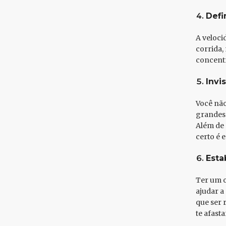
Defi
A veloci
corrida,
concentr
Invi
Você não
grandes 
Além de 
certo é e
Esta
Ter um o
ajudar a
que ser r
te afasta