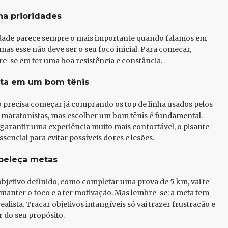
na prioridades
dade parece sempre o mais importante quando falamos em
 mas esse não deve ser o seu foco inicial. Para começar,
e-se em ter uma boa resistência e constância.
sta em um bom tênis
 precisa começar já comprando os top de linha usados pelos
maratonistas, mas escolher um bom tênis é fundamental.
garantir uma experiência muito mais confortável, o pisante
ssencial para evitar possíveis dores e lesões.
beleça metas
bjetivo definido, como completar uma prova de 5 km, vai te
 manter o foco e a ter motivação. Mas lembre-se: a meta tem
ealista. Traçar objetivos intangíveis só vai trazer frustração e
r do seu propósito.