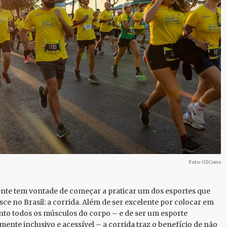
Foto: O2Corre
nte tem vontade de começar a praticar um dos esportes que
sce no Brasil: a corrida. Além de ser excelente por colocar em
o todos os músculos do corpo – e de ser um esporte
ente inclusivo e acessível – a corrida traz o benefício de não