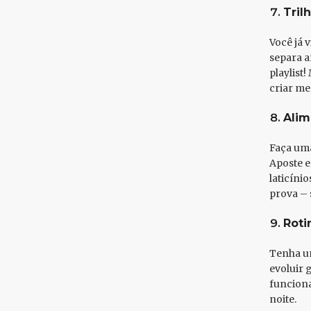
Tril
Você já 
separa a
playlist
criar me
Alim
Faça uma
Aposte e
laticíni
prova – 
Roti
Tenha um
evoluir 
funciona
noite.