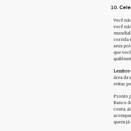
Cele
Você não
você nã
mundial.
corrida 
seus pró
que você 
quilômet
Lembre-
área da 
evitar p
Pronto p
Banco do
conta, a
acompanh
quem já 