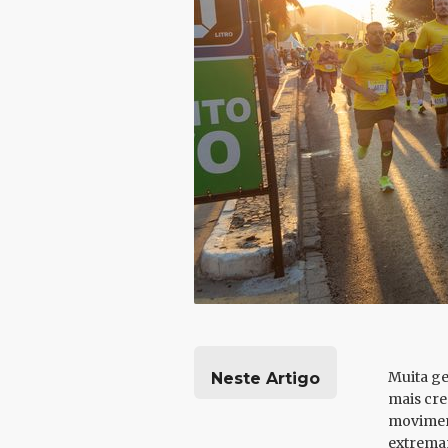
Muita ge
Neste Artigo
mais cre
moviment
extremam