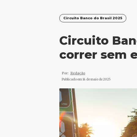
Circuito Banco do Brasil 2025
Circuito Ban
correr sem 
Por:
Redação
Publicado em
14 de maio de 2025