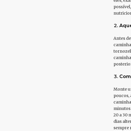
eles, ex
possível
nutricio
Aqu
Antes de
caminhad
tornozel
caminhad
posterio
Com
Monte u
poucos, a
caminhad
minutos 
20 a 30 
dias alt
sempre r