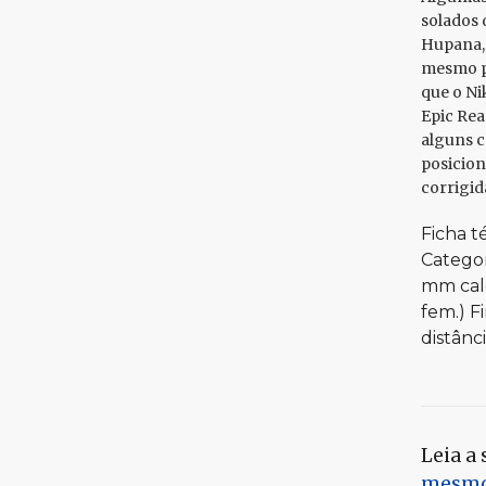
solados 
Hupana,
mesmo pr
que o Ni
Epic Rea
alguns c
posicion
corrigid
Ficha t
Categor
mm calc
fem.) F
distânc
Leia a 
mesmo