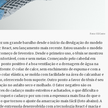
Foto: O2Corre
ez um grande barulho desde o início da divulgação do modelo
c React, seu lançamento mais recente. Estou usando o modelo
começo de fevereiro. Desde o primeiro uso, o tênis se mostrou
nfortável, com e sem meias. Começando pelo cabedal em
 o ponto positivo é a boa ventilação e a drenagem de água na
 frente. O colar de calce, sem enchimento de espuma e com a
 colar elástica, se molda com facilidade na área do calcanhar e
o, oferecendo bom suporte. Outro ponto a favor do tênis é seu
ração no asfalto seco e molhado. O fator negativo são os
es do cadarço muito estreitos e achatados, o que dificulta o
Troquei o cadarço por um com a espessura mais fina do que o
 o que tornou o ajuste da amarração mais fácil (foto abaixo). A
e entressola desenvolvida com a tecnologia React é macia e