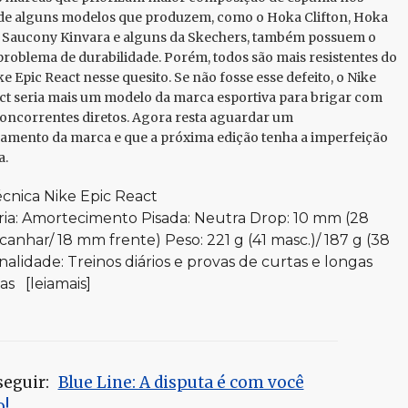
de alguns modelos que produzem, como o Hoka Clifton, Hoka
 Saucony Kinvara e alguns da Skechers, também possuem o
oblema de durabilidade. Porém, todos são mais resistentes do
ke Epic React nesse quesito. Se não fosse esse defeito, o Nike
ct seria mais um modelo da marca esportiva para brigar com
oncorrentes diretos. Agora resta aguardar um
amento da marca e que a próxima edição tenha a imperfeição
a.
écnica Nike Epic React
ia: Amortecimento Pisada: Neutra Drop: 10 mm (28
anhar/ 18 mm frente) Peso: 221 g (41 masc.)/ 187 g (38
inalidade: Treinos diários e provas de curtas e longas
ias [leiamais]
seguir:
Blue Line: A disputa é com você
!