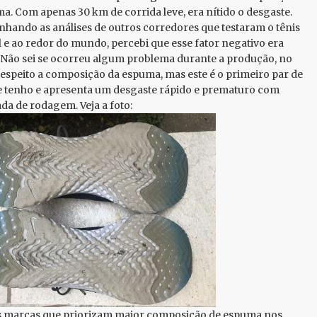
a. Com apenas 30 km de corrida leve, era nítido o desgaste.
ando as análises de outros corredores que testaram o tênis
l e ao redor do mundo, percebi que esse fator negativo era
ão sei se ocorreu algum problema durante a produção, no
respeito a composição da espuma, mas este é o primeiro par de
e tenho e apresenta um desgaste rápido e prematuro com
da de rodagem. Veja a foto:
 marcas que priorizam maior composição de espuma nos