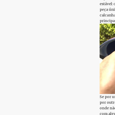
estável:
peça úni
calcanha
principa
Se por u
por outr
onde não
com algu