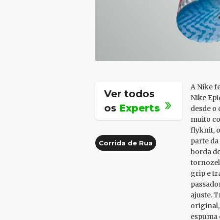
A Nike f
Ver todos
Nike Epi
os
Experts
desde o 
muito co
flyknit,
parte da
Corrida de Rua
borda do
tornozel
grip e t
passador
ajuste. 
original,
espuma d