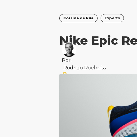
Corrida de Rua
Experts
Nike Epic Re
Por:
Rodrigo Roehniss
Atualizado em
6 de agosto de 2026