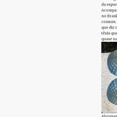
da espum
Acompanh
no Brasi
comum. N
que diz 
tênis qu
quase na
Algumas