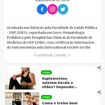
Especialista O2 Corre
Graduada em Nutrição pela Faculdade de Saúde Pública
- USP (2015), capacitada em Onco-Hematologia
Pediátrica pelo Hospital das Clínicas da Faculdade de
Medicina da USP (2016), com certificação Internacional
de Antropometria pela International Society for the
Advancement of Kinanthropometry (ISAK) nível 1
Continuar Lendo
(2017). Deborah é pós Graduada em Nutrição Esportiva -
USP (2018), pós graduanda em Fisiologia do Esporte
pela UNIFESP e orientadora e Preceptora da Liga
Acadêmica de Nutrição e Atividade Física da USP.
Artigo
Suplementos:
existem heróis e
vilões? Depende!
Confira os mais
comuns
Artigo
Coma e treine bem