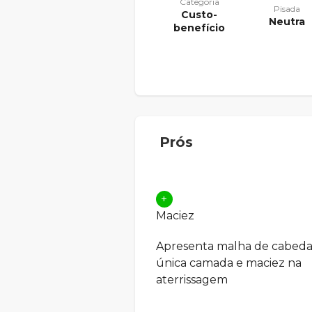
Categoria
Pisada
Custo-
Neutra
benefício
Prós
+
Maciez
Apresenta malha de cabed
única camada e maciez na
aterrissagem