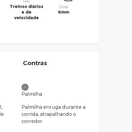
Uso
Treinos diários
Drop
e de
6mm
velocidade
Contras
-
Palmilha
,
Palmilha enruga durante a
de
corrida, atrapalhando o
corredor