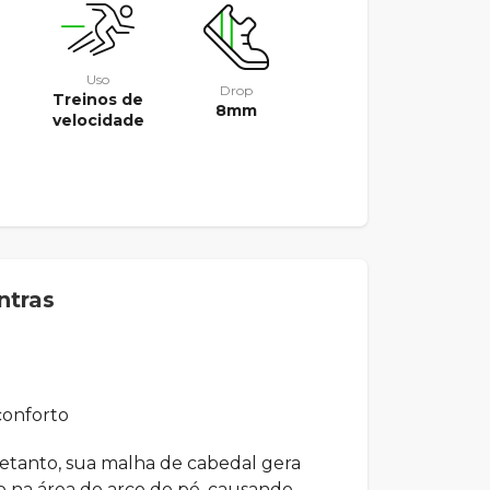
Uso
Drop
Treinos de
8mm
velocidade
ntras
onforto
etanto, sua malha de cabedal gera
to na área do arco do pé, causando