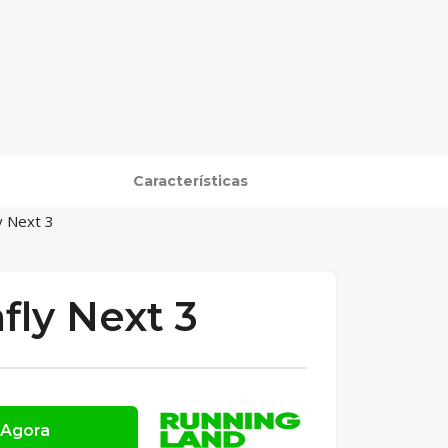
Características
y Next 3
fly Next 3
 Agora