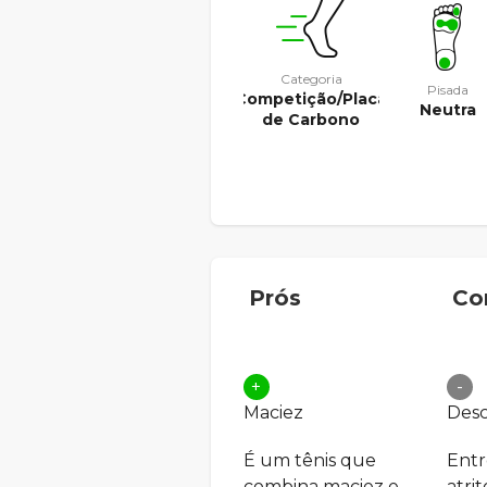
Categoria
Pisada
Competição/Placa
Neutra
de Carbono
Prós
Co
+
-
Maciez
Desc
É um tênis que
Entr
combina maciez e
atri