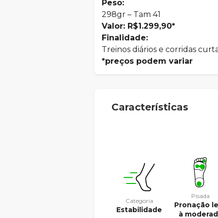
Peso:
298gr – Tam 41
Valor: R$1.299,90*
Finalidade:
Treinos diários e corridas curt
*preços podem variar
Características
Pisada
Categoria
Pronação l
Estabilidade
à modera