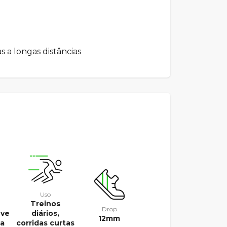
as a longas distâncias
Uso
Treinos
Drop
eve
diários,
12mm
da
corridas curtas