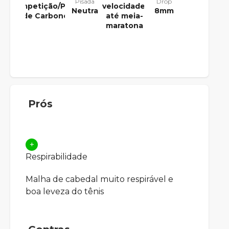
Pisada
Drop
Competição/Placa
velocidade,
Neutra
8mm
de Carbono
até meia-
maratona
Prós
+
Respirabilidade
Malha de cabedal muito respirável e
boa leveza do tênis