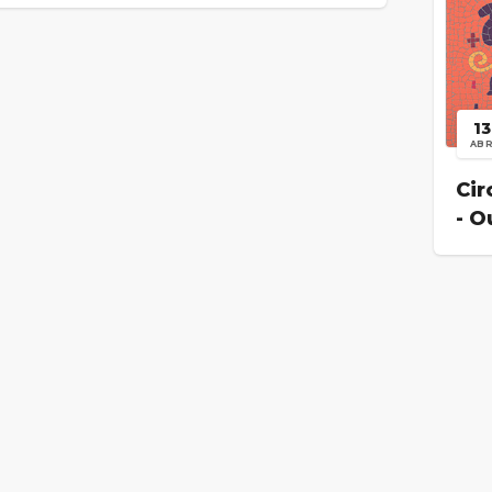
13
AB
Cir
- O