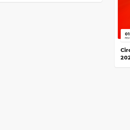
01
FEV
Cir
20