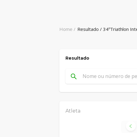
Home /
Resultado / 34ºTriathlon In
Resultado
Atleta