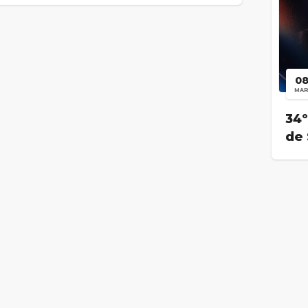
0
MA
34º
de 